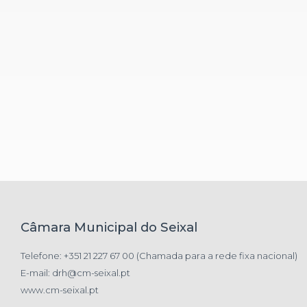
Câmara Municipal do Seixal
Telefone:
+351 21 227 67 00
(Chamada para a rede fixa nacional)
E-mail:
drh@cm-seixal.pt
www.cm-seixal.pt